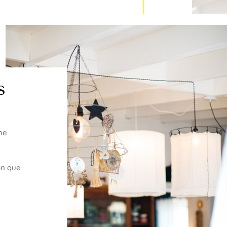
s
une
on que