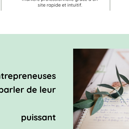
site rapide et intuitif.
ntrepreneuses
 parler de leur
âce à un
puissant