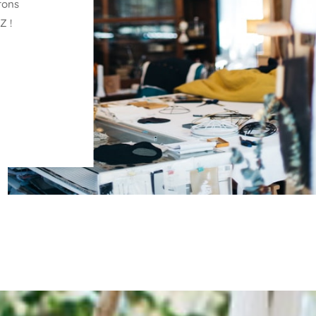
orons
Z !