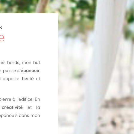
s
e
les bords, mon but
e puisse
s’épanouir
ui apporte
fierté
et
erre à l’édifice. En
a
créativité
et la
 m’épanouis dans mon